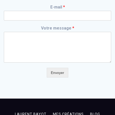
E-mail
*
Votre message
*
Envoyer
LAURENT BAYOT
MES CRÉATIONS
BLOG