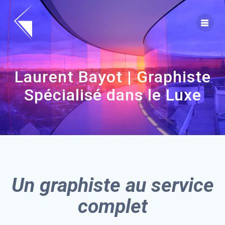
Skip
to
content
Laurent Bayot | Graphiste
Spécialisé dans le Luxe
Un graphiste au service
complet