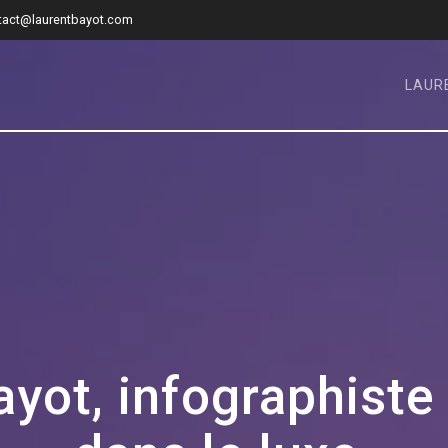
tact@laurentbayot.com
LAUR
yot, infographiste