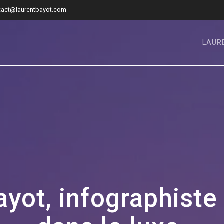
tact@laurentbayot.com
LAUR
yot, infographiste